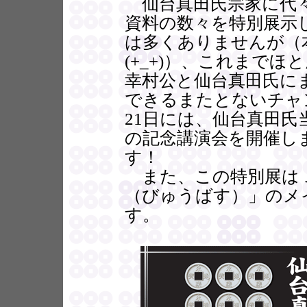
仙台真田氏宗家に代々
資料の数々を特別展示
は多くありませんが（
(+_+)）、これまで
幸村公と仙台真田氏に
できるまたとないチャ
21日には、仙台真田
の記念講演会を開催し
す！
また、この特別展はＪ
（びゅうばす）」のメ
す。