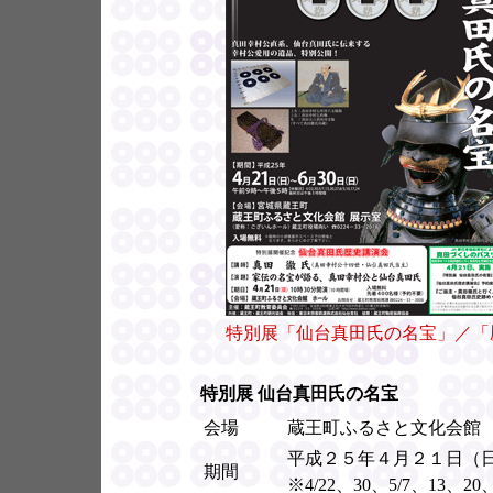
特別展「仙台真田氏の名宝」／「歴
特別展 仙台真田氏の名宝
会場
蔵王町ふるさと文化会館
平成２５年４月２１日（
期間
※4/22、30、5/7、13、2