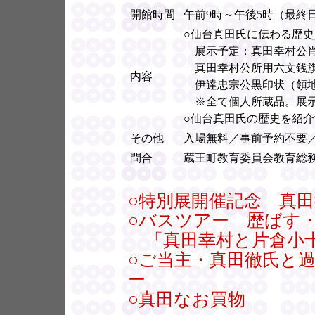
開館時間
午前9時～午後5時（最終
○仙台真田氏に伝わる歴
展示予定：真田幸村公肖
真田幸村公所用六文銭旗
内容
伊達忠宗公黒印状（領地
※全て個人所蔵品。展示
○仙台真田氏の歴史を紹
その他
入場無料／事前予約不要
問合
蔵王町教育委員会教育総務
○特別展開催記念 真
○バスツアー 歴ばす
「真田幸村と片倉小
○ご当主・真田徹氏と
ー
○真田なお買物